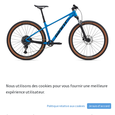
Nous utilisons des cookies pour vous fournir une meilleure
VTT GIANT TALON 1 29" Bleu
expérience utilisateur.
Metallique
Politique relative aux cookies
Je suis d'accord
L’expérience du VTT commence ici. Avec un cadre retravaillé,