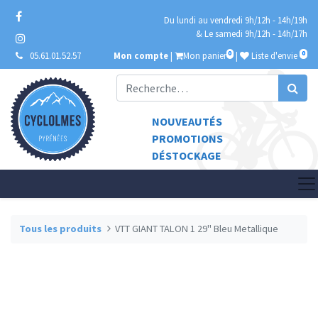
Du lundi au vendredi 9h/12h - 14h/19h
& Le samedi 9h/12h - 14h/17h
0
0
05.61.01.52.57
Mon compte
|
Mon panier
|
Liste d'envie
NOUVEAUTÉS
PROMOTIONS
DÉSTOCKAGE
Tous les produits
VTT GIANT TALON 1 29" Bleu Metallique