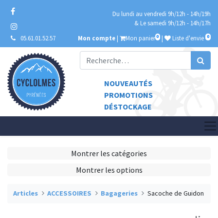
Du lundi au vendredi 9h/12h - 14h/19h
& Le samedi 9h/12h - 14h/17h
0
0
05.61.01.52.57
Mon compte
|
Mon panier
|
Liste d'envie
NOUVEAUTÉS
PROMOTIONS
DÉSTOCKAGE
Montrer les catégories
Montrer les options
Articles
ACCESSOIRES
Bagageries
Sacoche de Guidon