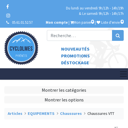
Du lundi au vendredi 9h/12h - 14h/19h
& Le samedi 9h/12h - 14h/17h
0
0
05.61.01.52.57
Mon compte
|
Mon panier
|
Liste d'envie
NOUVEAUTÉS
PROMOTIONS
DÉSTOCKAGE
Montrer les catégories
Montrer les options
Articles
EQUIPEMENTS
Chaussures
Chaussures VTT