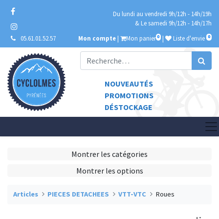
Du lundi au vendredi 9h/12h - 14h/19h
& Le samedi 9h/12h - 14h/17h
0
0
05.61.01.52.57
Mon compte
|
Mon panier
|
Liste d'envie
NOUVEAUTÉS
PROMOTIONS
DÉSTOCKAGE
Montrer les catégories
Montrer les options
Articles
PIECES DETACHEES
VTT-VTC
Roues