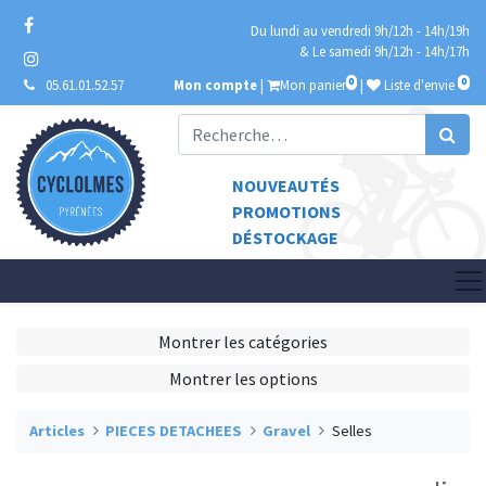
Du lundi au vendredi 9h/12h - 14h/19h
& Le samedi 9h/12h - 14h/17h
0
0
05.61.01.52.57
Mon compte
|
Mon panier
|
Liste d'envie
NOUVEAUTÉS
PROMOTIONS
DÉSTOCKAGE
Montrer les catégories
Montrer les options
Articles
PIECES DETACHEES
Gravel
Selles