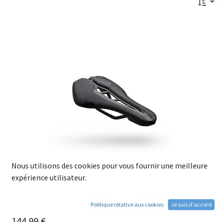
Nous utilisons des cookies pour vous fournir une meilleure
expérience utilisateur.
Politique relative aux cookies
Je suis d'accord
Selle PRO STEALTH Performance L:142mm
144,99
€