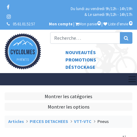
Du lundi au vendredi 9h/12h - 14h/19h
& Le samedi 9h/12h - 14h/17h
0
0
05.61.01.52.57
Mon compte
|
Mon panier
|
Liste d'envie
NOUVEAUTÉS
PROMOTIONS
DÉSTOCKAGE
Montrer les catégories
Montrer les options
Articles
PIECES DETACHEES
VTT-VTC
Pneus