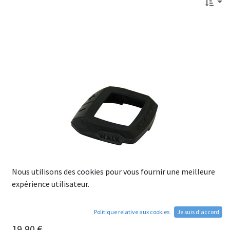
Nous utilisons des cookies pour vous fournir une meilleure
expérience utilisateur.
Politique relative aux cookies
Je suis d'accord
Coque protectrice pour écran BOSCH Purion
19,90
€