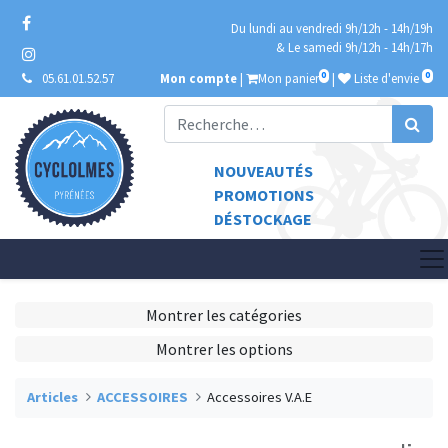
Du lundi au vendredi 9h/12h - 14h/19h
& Le samedi 9h/12h - 14h/17h
0
0
05.61.01.52.57
Mon compte
|
Mon panier
|
Liste d'envie
NOUVEAUTÉS
PROMOTIONS
DÉSTOCKAGE
Montrer les catégories
Montrer les options
Articles
ACCESSOIRES
Accessoires V.A.E