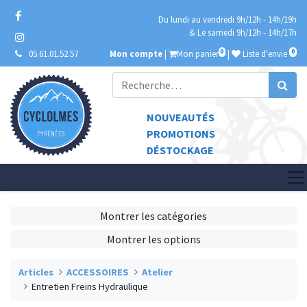
Du lundi au vendredi 9h/12h - 14h/19h
& Le samedi 9h/12h - 14h/17h
0
0
05.61.01.52.57
Mon compte
|
Mon panier
|
Liste d'envie
NOUVEAUTÉS
PROMOTIONS
DÉSTOCKAGE
Montrer les catégories
Montrer les options
Articles
ACCESSOIRES
Atelier
Entretien Freins Hydraulique