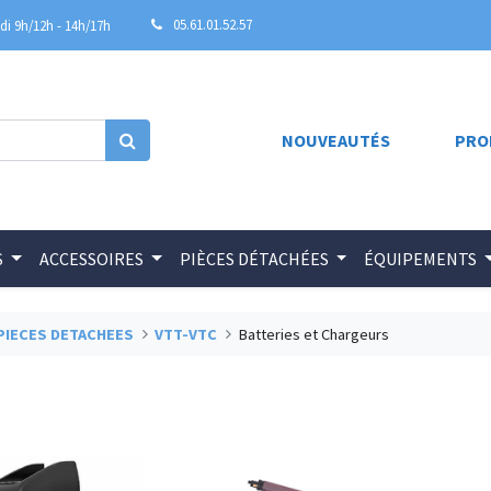
05.61.01.52.57
i 9h/12h - 14h/17h
NOUVEAUTÉS
PRO
S
ACCESSOIRES
PIÈCES DÉTACHÉES
ÉQUIPEMENTS
PIECES DETACHEES
VTT-VTC
Batteries et Chargeurs