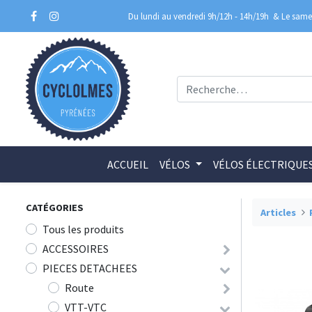
Du lundi au vendredi 9h/12h - 14h/19h
& Le samed
ACCUEIL
VÉLOS
VÉLOS ÉLECTRIQUE
CATÉGORIES
Articles
Tous les produits
ACCESSOIRES
PIECES DETACHEES
Route
VTT-VTC