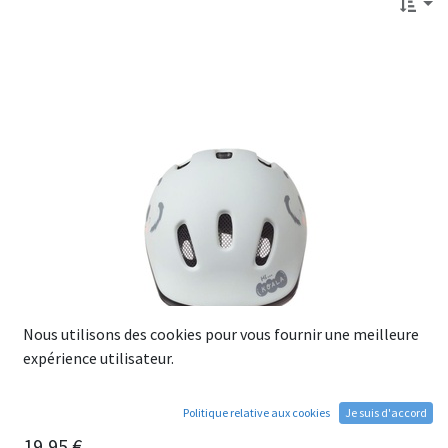
Nous utilisons des cookies pour vous fournir une meilleure
expérience utilisateur.
Politique relative aux cookies
Je suis d'accord
Casque Enfant POLISPORT KOALA Gris - (44-48)
19,95
€