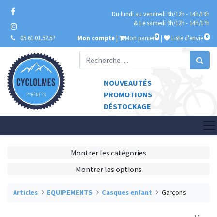
Du lundi au vendredi 9h/12h - 14h/19h
& Le samedi 9h/12h - 14h/17h
0
0
05.61.01.52.57
Mon compte
|
Mon panier
|
Liste d'envie
NOUVEAUTÉS
PROMOTIONS
DÉSTOCKAGE
Montrer les catégories
Montrer les options
Articles
EQUIPEMENTS
Casques enfant
Garçons