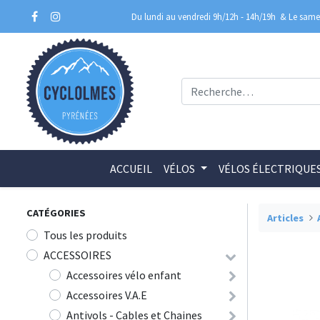
Du lundi au vendredi 9h/12h - 14h/19h
& Le samed
ACCUEIL
VÉLOS
VÉLOS ÉLECTRIQUE
CATÉGORIES
Articles
Tous les produits
ACCESSOIRES
Accessoires vélo enfant
Accessoires V.A.E
Antivols - Cables et Chaines