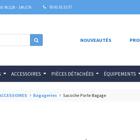
05.61.01.52.57
i 9h/12h - 14h/17h
NOUVEAUTÉS
PRO
S
ACCESSOIRES
PIÈCES DÉTACHÉES
ÉQUIPEMENTS
ACCESSOIRES
Bagageries
Sacoche Porte Bagage