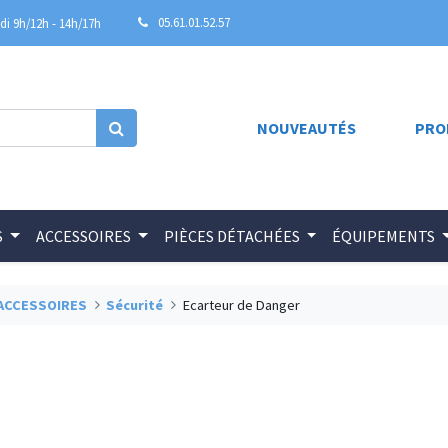
05.61.01.52.57
i 9h/12h - 14h/17h
NOUVEAUTÉS
PRO
S
ACCESSOIRES
PIÈCES DÉTACHÉES
ÉQUIPEMENTS
ACCESSOIRES
Sécurité
Ecarteur de Danger