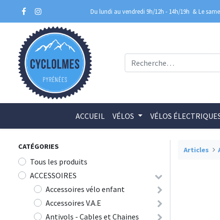
Du lundi au vendredi 9h/12h - 14h/19h
& Le samed
ACCUEIL
VÉLOS
VÉLOS ÉLECTRIQUE
CATÉGORIES
Articles
Tous les produits
ACCESSOIRES
Accessoires vélo enfant
Accessoires V.A.E
Antivols - Cables et Chaines