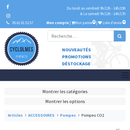
Du lundi au vendredi 9h/12h - 14h/19h
& Le samedi 9h/12h - 14h/17h
0
0
05.61.01.52.57
Mon compte
|
Mon panier
|
Liste d'envie
NOUVEAUTÉS
PROMOTIONS
DÉSTOCKAGE
Montrer les catégories
Montrer les options
Articles
ACCESSOIRES
Pompes
Pompes CO2