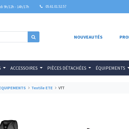
05.61.01.52.57
i 9h/12h - 14h/17h
NOUVEAUTÉS
PRO
S
ACCESSOIRES
PIÈCES DÉTACHÉES
ÉQUIPEMENTS
EQUIPEMENTS
Textile ETE
VTT