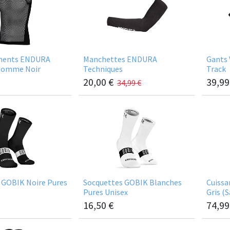
ments ENDURA
Manchettes ENDURA
Gants
 Homme Noir
Techniques
Track
20,00
€
39,99
34,99
€
 GOBIK Noire Pures
Socquettes GOBIK Blanches
Cuissa
Pures Unisex
Gris (
16,50
€
74,99