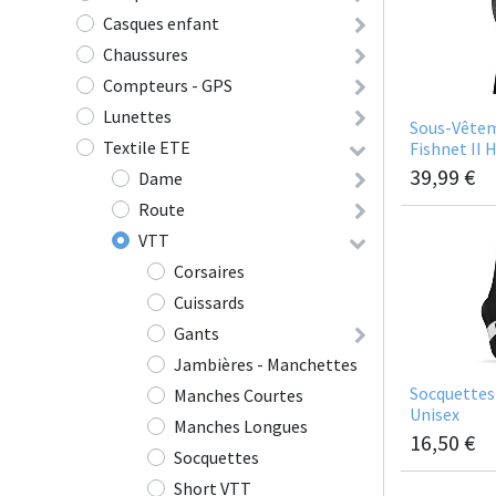
Casques enfant
Chaussures
Compteurs - GPS
Lunettes
Sous-Vête
Textile ETE
Fishnet II
39,99
€
Dame
Route
VTT
Corsaires
Cuissards
Gants
Jambières - Manchettes
Socquettes
Manches Courtes
Unisex
Manches Longues
16,50
€
Socquettes
Short VTT