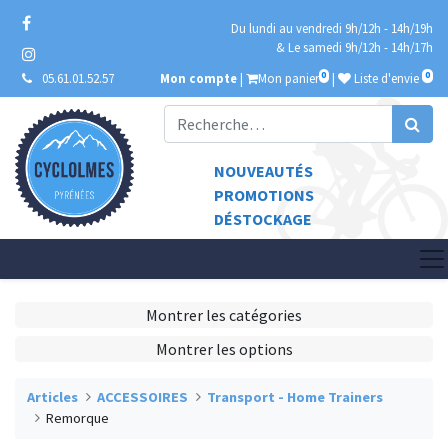
Du lundi au vendredi 9h/12h - 14h/19h
& Le samedi 9h/12h - 14h/17h
0
0
05.61.01.52.57
Mon compte
|
Mon panier
|
Liste d'envie
NOUVEAUTÉS
PROMOTIONS
DÉSTOCKAGE
Montrer les catégories
Montrer les options
Articles
ACCESSOIRES
Transport - Home Trainers
Remorque