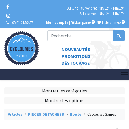
Du lundi au vendredi 9h/12h - 14h/19h
& Le samedi 9h/12h - 14h/17h
0
0
05.61.01.52.57
Mon compte
|
Mon panier
|
Liste d'envie
NOUVEAUTÉS
PROMOTIONS
DÉSTOCKAGE
Montrer les catégories
Montrer les options
Articles
PIECES DETACHEES
Route
Cables et Gaines