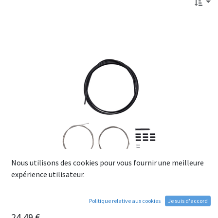
Nous utilisons des cookies pour vous fournir une meilleure
expérience utilisateur.
Politique relative aux cookies
Je suis d'accord
Kit SHIMANO Cables,Gaines et embouts pour Dérailleurs
24,49
€