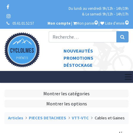
Du lundi au vendredi 9h/12h - 14h/19h
& Le samedi 9h/12h - 14h/17h
0
0
05.61.01.52.57
Mon compte
|
Mon panier
|
Liste d'envie
NOUVEAUTÉS
PROMOTIONS
DÉSTOCKAGE
Montrer les catégories
Montrer les options
Articles
PIECES DETACHEES
VTT-VTC
Cables et Gaines