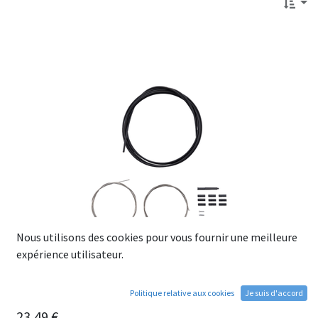
Nous utilisons des cookies pour vous fournir une meilleure
expérience utilisateur.
Politique relative aux cookies
Je suis d'accord
Kit SHIMANO Cables,Gaines et embouts pour Dérailleurs
23,49
€