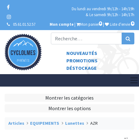
Du lundi au vendredi 9h/12h - 14h/19h
& Le samedi 9h/12h - 14h/17h
0
0
05.61.01.52.57
Mon compte
|
Mon panier
|
Liste d'envie
NOUVEAUTÉS
PROMOTIONS
DÉSTOCKAGE
Montrer les catégories
Montrer les options
Articles
EQUIPEMENTS
Lunettes
AZR