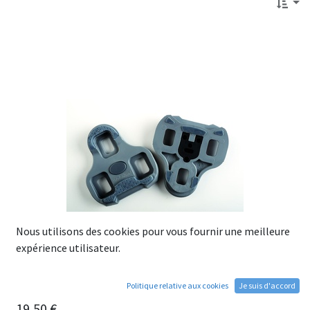
Nous utilisons des cookies pour vous fournir une meilleure
expérience utilisateur.
Politique relative aux cookies
Je suis d'accord
Paire de Cales Route LOOK Kéo Gripp Grise 4.5°
19,50
€