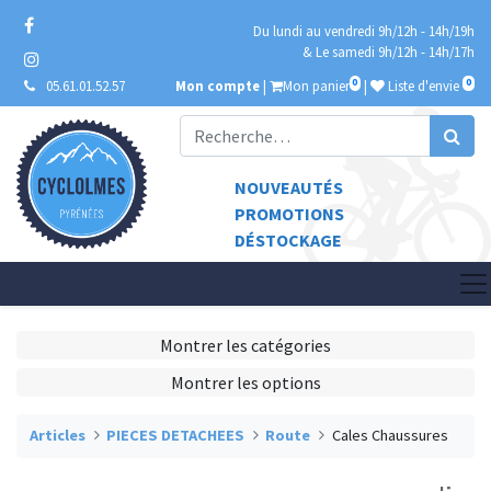
Du lundi au vendredi 9h/12h - 14h/19h
& Le samedi 9h/12h - 14h/17h
0
0
05.61.01.52.57
Mon compte
|
Mon panier
|
Liste d'envie
NOUVEAUTÉS
PROMOTIONS
DÉSTOCKAGE
Montrer les catégories
Montrer les options
Articles
PIECES DETACHEES
Route
Cales Chaussures