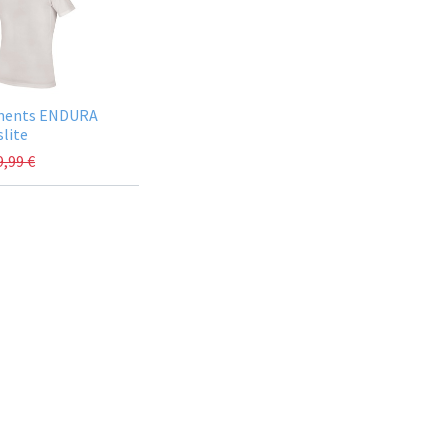
ments ENDURA
lite
9,99
€