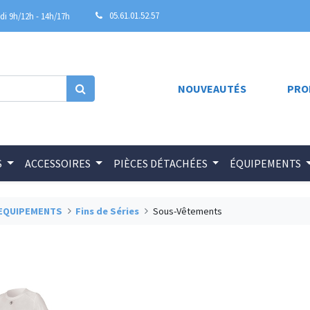
05.61.01.52.57
i 9h/12h - 14h/17h
NOUVEAUTÉS
PRO
S
ACCESSOIRES
PIÈCES DÉTACHÉES
ÉQUIPEMENTS
EQUIPEMENTS
Fins de Séries
Sous-Vêtements