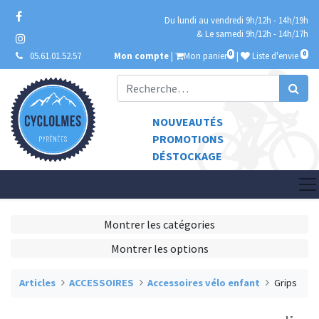
Du lundi au vendredi 9h/12h - 14h/19h
& Le samedi 9h/12h - 14h/17h
0
0
05.61.01.52.57
Mon compte
|
Mon panier
|
Liste d'envie
NOUVEAUTÉS
PROMOTIONS
DÉSTOCKAGE
Montrer les catégories
Montrer les options
Articles
ACCESSOIRES
Accessoires vélo enfant
Grips