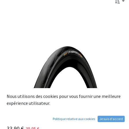
Nous utilisons des cookies pour vous fournir une meilleure
expérience utilisateur.
Politique relative aux cookies
Je suis d'accord
Pneu CONTINENTAL Grand Sport Race 700x25 noir
33,90
€
39,95
€