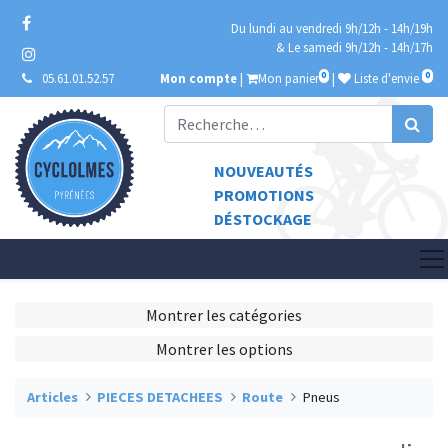
Du lundi au vendredi 9h/12h - 14h/19h
& Le samedi 9h/12h - 14h/17h
0
0
05.61.01.52.57
Mon compte
|
Mon panier
|
Liste d'envie
NOUVEAUTÉS
PROMOTIONS
DÉSTOCKAGE
Montrer les catégories
Montrer les options
Articles
PIECES DETACHEES
Route
Pneus