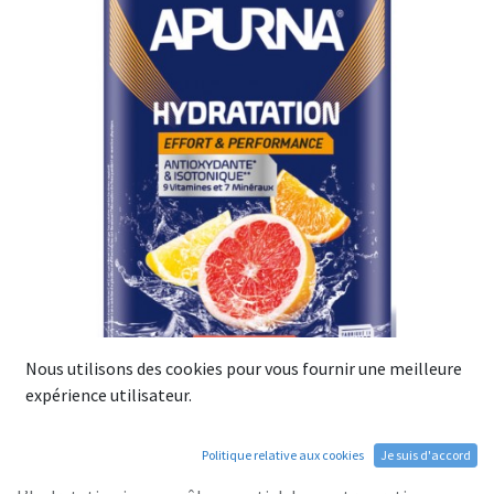
Nous utilisons des cookies pour vous fournir une meilleure
expérience utilisateur.
Boisson APURNA Hydratation
Agrumes Pot de 500g
Politique relative aux cookies
Je suis d'accord