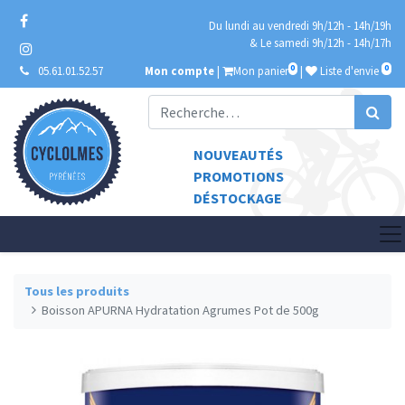
Du lundi au vendredi 9h/12h - 14h/19h
& Le samedi 9h/12h - 14h/17h
0
0
05.61.01.52.57
Mon compte
|
Mon panier
|
Liste d'envie
NOUVEAUTÉS
PROMOTIONS
DÉSTOCKAGE
Tous les produits
Boisson APURNA Hydratation Agrumes Pot de 500g