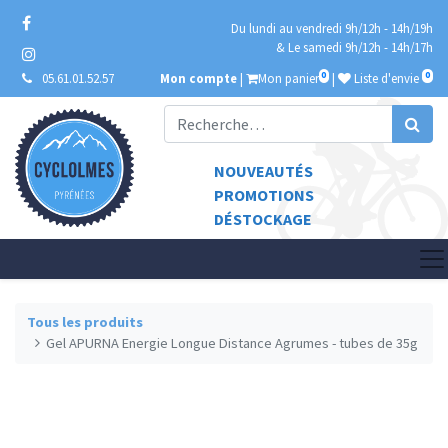
Du lundi au vendredi 9h/12h - 14h/19h
& Le samedi 9h/12h - 14h/17h
0
0
05.61.01.52.57
Mon compte
|
Mon panier
|
Liste d'envie
NOUVEAUTÉS
PROMOTIONS
DÉSTOCKAGE
Tous les produits
Gel APURNA Energie Longue Distance Agrumes - tubes de 35g