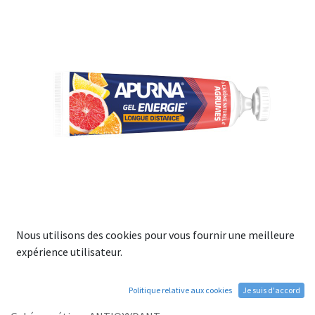
Nous utilisons des cookies pour vous fournir une meilleure
expérience utilisateur.
Gel APURNA Energie Longue
Distance Agrumes - tubes de 35g
Politique relative aux cookies
Je suis d'accord