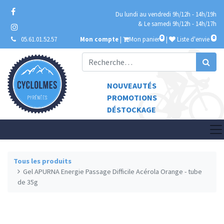
Du lundi au vendredi 9h/12h - 14h/19h
& Le samedi 9h/12h - 14h/17h
0
0
05.61.01.52.57
Mon compte
|
Mon panier
|
Liste d'envie
NOUVEAUTÉS
PROMOTIONS
DÉSTOCKAGE
Tous les produits
Gel APURNA Energie Passage Difficile Acérola Orange - tube
de 35g