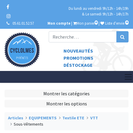
Du lundi au vendredi 9h/12h - 14h/19h
& Le samedi 9h/12h - 14h/17h
0
0
05.61.01.52.57
Mon compte
|
Mon panier
|
Liste d'envie
NOUVEAUTÉS
PROMOTIONS
DÉSTOCKAGE
Montrer les catégories
Montrer les options
Articles
EQUIPEMENTS
Textile ETE
VTT
Sous-Vêtements