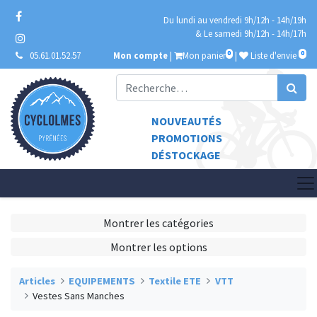
Du lundi au vendredi 9h/12h - 14h/19h
& Le samedi 9h/12h - 14h/17h
0
0
05.61.01.52.57
Mon compte
|
Mon panier
|
Liste d'envie
NOUVEAUTÉS
PROMOTIONS
DÉSTOCKAGE
Montrer les catégories
Montrer les options
Articles
EQUIPEMENTS
Textile ETE
VTT
Vestes Sans Manches